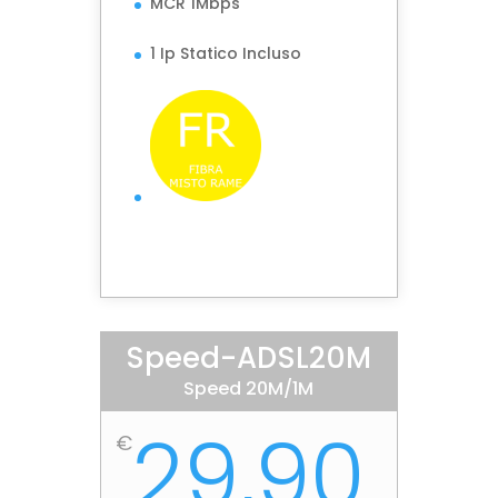
MCR 1Mbps
1 Ip Statico Incluso
Speed-ADSL20M
Speed 20M/1M
29,90
€