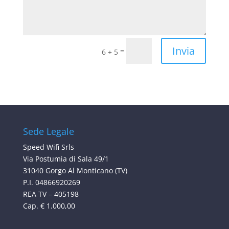
Invia
=
6 + 5
Sede Legale
Speed Wifi Srls
Via Postumia di Sala 49/1
31040 Gorgo Al Monticano (TV)
P.I. 04866920269
REA TV – 405198
Cap. € 1.000,00